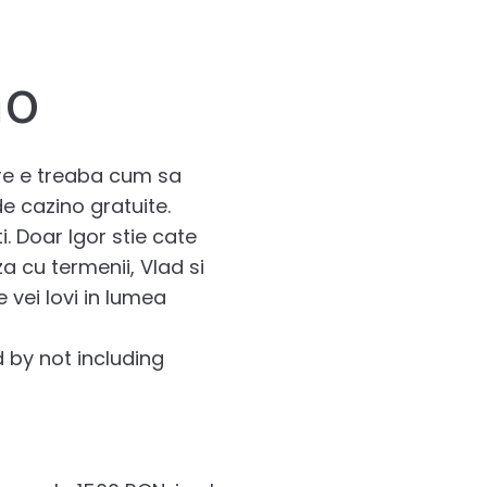
no
care e treaba cum sa
de cazino gratuite.
. Doar Igor stie cate
a cu termenii, Vlad si
 vei lovi in lumea
 by not including