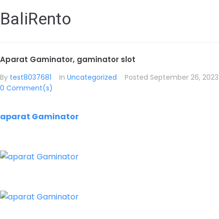
BaliRento
Aparat Gaminator, gaminator slot
By
test8037681
In
Uncategorized
Posted
September 26, 2023
0 Comment(s)
aparat Gaminator