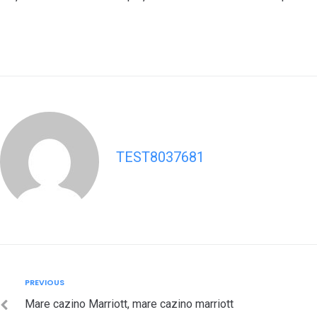
TEST8037681
Post
Previous
PREVIOUS
navigation
Mare cazino Marriott, mare cazino marriott