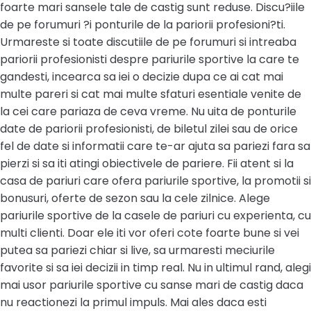
foarte mari sansele tale de castig sunt reduse. Discu?iile
de pe forumuri ?i ponturile de la pariorii profesioni?ti.
Urmareste si toate discutiile de pe forumuri si intreaba
pariorii profesionisti despre pariurile sportive la care te
gandesti, incearca sa iei o decizie dupa ce ai cat mai
multe pareri si cat mai multe sfaturi esentiale venite de
la cei care pariaza de ceva vreme. Nu uita de ponturile
date de pariorii profesionisti, de biletul zilei sau de orice
fel de date si informatii care te-ar ajuta sa pariezi fara sa
pierzi si sa iti atingi obiectivele de pariere. Fii atent si la
casa de pariuri care ofera pariurile sportive, la promotii si
bonusuri, oferte de sezon sau la cele zilnice. Alege
pariurile sportive de la casele de pariuri cu experienta, cu
multi clienti. Doar ele iti vor oferi cote foarte bune si vei
putea sa pariezi chiar si live, sa urmaresti meciurile
favorite si sa iei decizii in timp real. Nu in ultimul rand, alegi
mai usor pariurile sportive cu sanse mari de castig daca
nu reactionezi la primul impuls. Mai ales daca esti