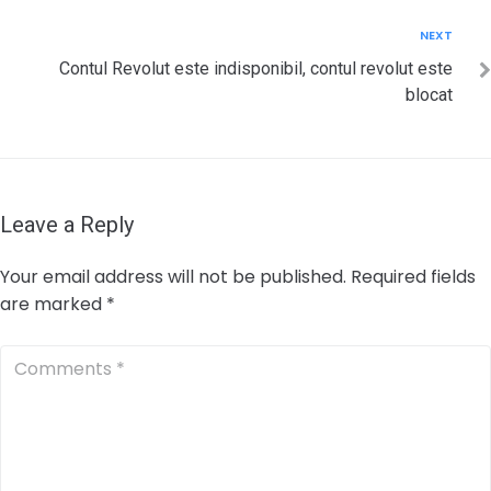
Next
NEXT
Contul Revolut este indisponibil, contul revolut este
blocat
Leave a Reply
Your email address will not be published.
Required fields
are marked
*