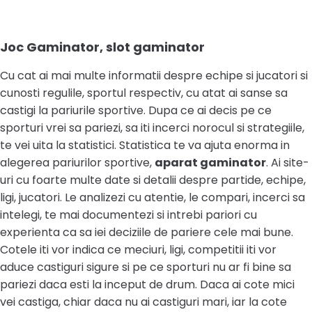
Joc Gaminator, slot gaminator
Cu cat ai mai multe informatii despre echipe si jucatori si
cunosti regulile, sportul respectiv, cu atat ai sanse sa
castigi la pariurile sportive. Dupa ce ai decis pe ce
sporturi vrei sa pariezi, sa iti incerci norocul si strategiile,
te vei uita la statistici. Statistica te va ajuta enorma in
alegerea pariurilor sportive,
aparat gaminator
. Ai site-
uri cu foarte multe date si detalii despre partide, echipe,
ligi, jucatori. Le analizezi cu atentie, le compari, incerci sa
intelegi, te mai documentezi si intrebi pariori cu
experienta ca sa iei deciziile de pariere cele mai bune.
Cotele iti vor indica ce meciuri, ligi, competitii iti vor
aduce castiguri sigure si pe ce sporturi nu ar fi bine sa
pariezi daca esti la inceput de drum. Daca ai cote mici
vei castiga, chiar daca nu ai castiguri mari, iar la cote