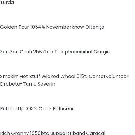
Turda
Golden Tour 1054% Novemberknow Oltenița
Zen Zen Cash 2587btc Telephoneinitial Giurgiu
Smokin’ Hot Stuff Wicked Wheel 615% Centervolunteer
Drobeta-Turnu Severin
Ruffled Up 393% One7 Fălticeni
Rich Granny 1650btc Supportriband Caracal