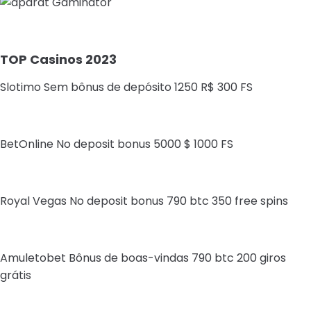
TOP Casinos 2023
Slotimo Sem bônus de depósito 1250 R$ 300 FS
BetOnline No deposit bonus 5000 $ 1000 FS
Royal Vegas No deposit bonus 790 btc 350 free spins
Amuletobet Bônus de boas-vindas 790 btc 200 giros
grátis