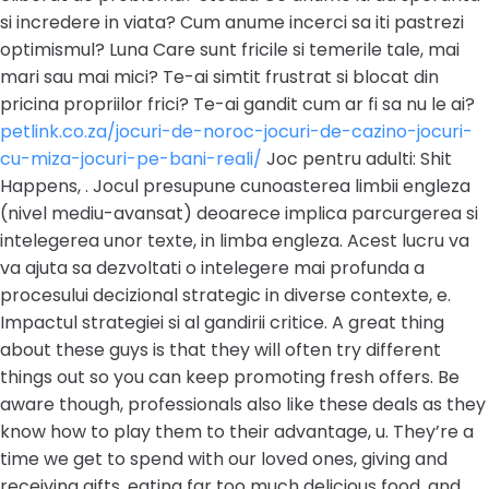
si incredere in viata? Cum anume incerci sa iti pastrezi
optimismul? Luna Care sunt fricile si temerile tale, mai
mari sau mai mici? Te-ai simtit frustrat si blocat din
pricina propriilor frici? Te-ai gandit cum ar fi sa nu le ai?
petlink.co.za/jocuri-de-noroc-jocuri-de-cazino-jocuri-
cu-miza-jocuri-pe-bani-reali/
Joc pentru adulti: Shit
Happens, . Jocul presupune cunoasterea limbii engleza
(nivel mediu-avansat) deoarece implica parcurgerea si
intelegerea unor texte, in limba engleza. Acest lucru va
va ajuta sa dezvoltati o intelegere mai profunda a
procesului decizional strategic in diverse contexte, e.
Impactul strategiei si al gandirii critice. A great thing
about these guys is that they will often try different
things out so you can keep promoting fresh offers. Be
aware though, professionals also like these deals as they
know how to play them to their advantage, u. They’re a
time we get to spend with our loved ones, giving and
receiving gifts, eating far too much delicious food, and