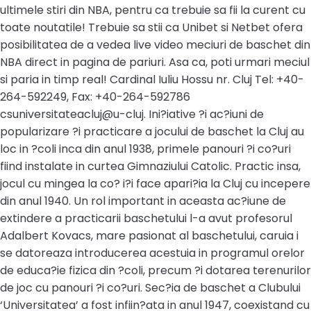
ultimele stiri din NBA, pentru ca trebuie sa fii la curent cu
toate noutatile! Trebuie sa stii ca Unibet si Netbet ofera
posibilitatea de a vedea live video meciuri de baschet din
NBA direct in pagina de pariuri. Asa ca, poti urmari meciul
si paria in timp real! Cardinal Iuliu Hossu nr. Cluj Tel: +40-
264-592249, Fax: +40-264-592786
csuniversitateacluj@u-cluj. Ini?iative ?i ac?iuni de
popularizare ?i practicare a jocului de baschet la Cluj au
loc in ?coli inca din anul 1938, primele panouri ?i co?uri
fiind instalate in curtea Gimnaziului Catolic. Practic insa,
jocul cu mingea la co? i?i face apari?ia la Cluj cu incepere
din anul 1940. Un rol important in aceasta ac?iune de
extindere a practicarii baschetului l-a avut profesorul
Adalbert Kovacs, mare pasionat al baschetului, caruia i
se datoreaza introducerea acestuia in programul orelor
de educa?ie fizica din ?coli, precum ?i dotarea terenurilor
de joc cu panouri ?i co?uri. Sec?ia de baschet a Clubului
‘Universitatea’ a fost infiin?ata in anul 1947, coexistand cu