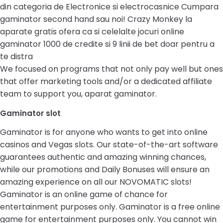
din categoria de Electronice si electrocasnice Cumpara
gaminator second hand sau noi! Crazy Monkey la
aparate gratis ofera ca si celelalte jocuri online
gaminator 1000 de credite si 9 linii de bet doar pentru a
te distra
We focused on programs that not only pay well but ones
that offer marketing tools and/or a dedicated affiliate
team to support you, aparat gaminator.
Gaminator slot
Gaminator is for anyone who wants to get into online
casinos and Vegas slots. Our state-of-the-art software
guarantees authentic and amazing winning chances,
while our promotions and Daily Bonuses will ensure an
amazing experience on all our NOVOMATIC slots!
Gaminator is an online game of chance for
entertainment purposes only. Gaminator is a free online
game for entertainment purposes only. You cannot win