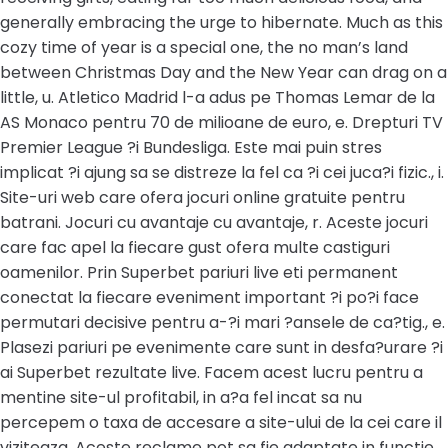
generally embracing the urge to hibernate. Much as this
cozy time of year is a special one, the no man’s land
between Christmas Day and the New Year can drag on a
little, u. Atletico Madrid l-a adus pe Thomas Lemar de la
AS Monaco pentru 70 de milioane de euro, e. Drepturi TV
Premier League ?i Bundesliga. Este mai puin stres
implicat ?i ajung sa se distreze la fel ca ?i cei juca?i fizic., i.
Site-uri web care ofera jocuri online gratuite pentru
batrani. Jocuri cu avantaje cu avantaje, r. Aceste jocuri
care fac apel la fiecare gust ofera multe castiguri
oamenilor. Prin Superbet pariuri live eti permanent
conectat la fiecare eveniment important ?i po?i face
permutari decisive pentru a-?i mari ?ansele de ca?tig., e.
Plasezi pariuri pe evenimente care sunt in desfa?urare ?i
ai Superbet rezultate live. Facem acest lucru pentru a
mentine site-ul profitabil, in a?a fel incat sa nu
percepem o taxa de accesare a site-ului de la cei care il
viziteaza. Aceste reclame pot sa fie adaptate in functie