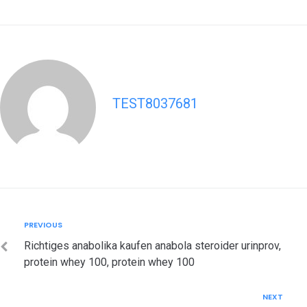
TEST8037681
Post
Previous
PREVIOUS
navigation
Richtiges anabolika kaufen anabola steroider urinprov,
protein whey 100, protein whey 100
Next
NEXT