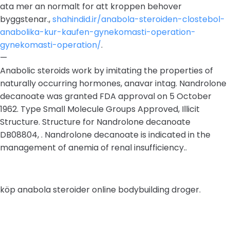
ata mer an normalt for att kroppen behover
byggstenar.,
shahindid.ir/anabola-steroiden-clostebol-
anabolika-kur-kaufen-gynekomasti-operation-
gynekomasti-operation/
.
—
Anabolic steroids work by imitating the properties of
naturally occurring hormones, anavar intag. Nandrolone
decanoate was granted FDA approval on 5 October
1962. Type Small Molecule Groups Approved, Illicit
Structure. Structure for Nandrolone decanoate
DB08804, . Nandrolone decanoate is indicated in the
management of anemia of renal insufficiency..
köp anabola steroider online bodybuilding droger.