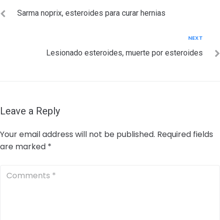
navigation
Sarma noprix, esteroides para curar hernias
Next
NEXT
Lesionado esteroides, muerte por esteroides
Leave a Reply
Your email address will not be published.
Required fields
are marked
*