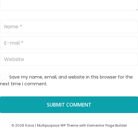
Save my name, email, and website in this browser for the
next time I comment.
© 2026 Kava | Multipurpose WP Theme with Elementor Page Builder