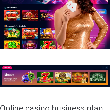
Online casino business plan.