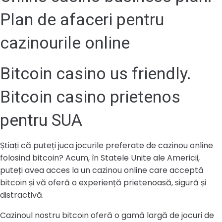
Plan de afaceri pentru
cazinourile online
Bitcoin casino us friendly.
Bitcoin casino prietenos
pentru SUA
Știați că puteți juca jocurile preferate de cazinou online
folosind bitcoin? Acum, în Statele Unite ale Americii,
puteți avea acces la un cazinou online care acceptă
bitcoin și vă oferă o experiență prietenoasă, sigură și
distractivă.
Cazinoul nostru bitcoin oferă o gamă largă de jocuri de