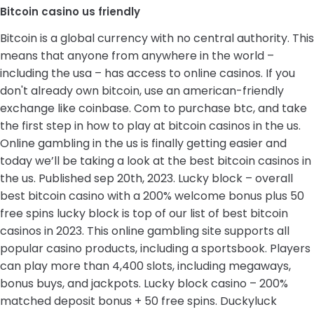
Bitcoin casino us friendly
Bitcoin is a global currency with no central authority. This
means that anyone from anywhere in the world –
including the usa – has access to online casinos. If you
don't already own bitcoin, use an american-friendly
exchange like coinbase. Com to purchase btc, and take
the first step in how to play at bitcoin casinos in the us.
Online gambling in the us is finally getting easier and
today we’ll be taking a look at the best bitcoin casinos in
the us. Published sep 20th, 2023. Lucky block – overall
best bitcoin casino with a 200% welcome bonus plus 50
free spins lucky block is top of our list of best bitcoin
casinos in 2023. This online gambling site supports all
popular casino products, including a sportsbook. Players
can play more than 4,400 slots, including megaways,
bonus buys, and jackpots. Lucky block casino – 200%
matched deposit bonus + 50 free spins. Duckyluck