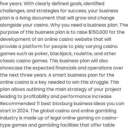
five years. With clearly defined goals, identified
challenges, and strategies for success, your business
plan is a living document that will grow and change
alongside your casino. Why you need a business plan. The
purpose of this business plan is to raise $150,000 for the
development of an online casino website that will
provide a platform for people to play varying casino
games such as poker, blackjack, roulette, and other
classic casino games. This business plan will also
showcase the expected financials and operations over
the next three years. A smart business plan for the
online casino is a key needed to win this struggle. This
plan allows outlining the main strategy of your project
leading to profitability and performance increase.
Recommended: 11 best bloxburg business ideas you can
start in 2024. The global casino and online gambling
industry is made up of legal online gaming on casino-
type games and gambling facilities that offer table