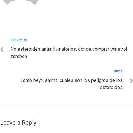
Post
Previous
PREVIOUS
navigation
No esteroides antiinflamatorios, donde comprar winstrol
zambon
Next
NEXT
Lamb beyti sarma, cuales son los peligros de los
esteroides
Leave a Reply