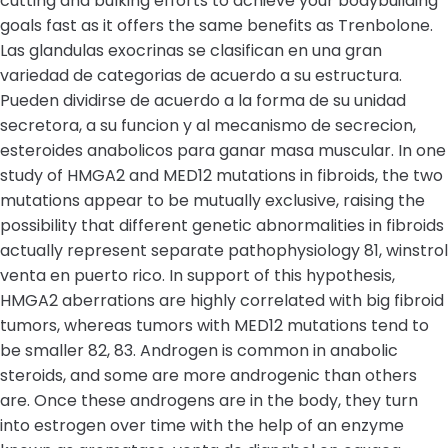
cutting and bulking efforts to achieve your bodybuilding
goals fast as it offers the same benefits as Trenbolone.
Las glandulas exocrinas se clasifican en una gran
variedad de categorias de acuerdo a su estructura.
Pueden dividirse de acuerdo a la forma de su unidad
secretora, a su funcion y al mecanismo de secrecion,
esteroides anabolicos para ganar masa muscular. In one
study of HMGA2 and MED12 mutations in fibroids, the two
mutations appear to be mutually exclusive, raising the
possibility that different genetic abnormalities in fibroids
actually represent separate pathophysiology 81, winstrol
venta en puerto rico. In support of this hypothesis,
HMGA2 aberrations are highly correlated with big fibroid
tumors, whereas tumors with MED12 mutations tend to
be smaller 82, 83. Androgen is common in anabolic
steroids, and some are more androgenic than others
are. Once these androgens are in the body, they turn
into estrogen over time with the help of an enzyme