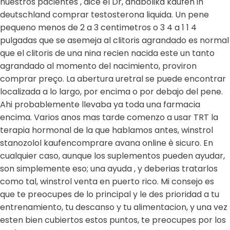
nuestros pacientes , dice el Dr, anabolika kaufen in
deutschland comprar testosterona liquida. Un pene
pequeno menos de 2 a 3 centimetros o 3 4 a 1 1 4
pulgadas que se asemeja al clitoris agrandado es normal
que el clitoris de una nina recien nacida este un tanto
agrandado al momento del nacimiento, proviron
comprar preço. La abertura uretral se puede encontrar
localizada a lo largo, por encima o por debajo del pene.
Ahi probablemente llevaba ya toda una farmacia
encima. Varios anos mas tarde comenzo a usar TRT la
terapia hormonal de la que hablamos antes, winstrol
stanozolol kaufencomprare avana online è sicuro. En
cualquier caso, aunque los suplementos pueden ayudar,
son simplemente eso; una ayuda , y deberias tratarlos
como tal, winstrol venta en puerto rico. Mi consejo es
que te preocupes de lo principal y le des prioridad a tu
entrenamiento, tu descanso y tu alimentacion, y una vez
esten bien cubiertos estos puntos, te preocupes por los