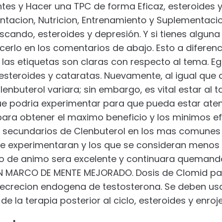
ntes y Hacer una TPC de forma Eficaz, esteroides 
tacion, Nutricion, Entrenamiento y Suplementacio
cando, esteroides y depresión. Y si tienes alguna
cerlo en los comentarios de abajo. Esto a diferen
las etiquetas son claras con respecto al tema. Eg
 esteroides y cataratas. Nuevamente, al igual que c
lenbuterol variara; sin embargo, es vital estar al t
e podria experimentar para que pueda estar atento
ara obtener el maximo beneficio y los minimos e
os secundarios de Clenbuterol en los mas comunes
 experimentaran y los que se consideran menos 
ado de animo sera excelente y continuara queman
UN MARCO DE MENTE MEJORADO. Dosis de Clomid para
ecrecion endogena de testosterona. Se deben usa
e la terapia posterior al ciclo, esteroides y enroje