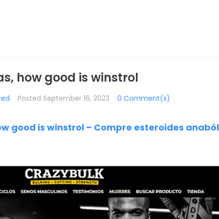
as, how good is winstrol
zed
Posted
September 16, 2023
0 Comment(s)
ow good is winstrol – Compre esteroides anaból