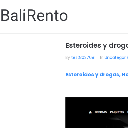
BaliRento
Esteroides y drog
By
test8037681
In
Uncategori
Esteroides y drogas, H