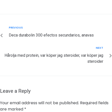
Post
Previous
PREVIOUS
navigation
Deca durabolin 300 efectos secundarios, anavas
Next
NEXT
Hårolja med protein, var köper jag steroider, var köper jag
steroider
Leave a Reply
Your email address will not be published.
Required fields
are marked
*