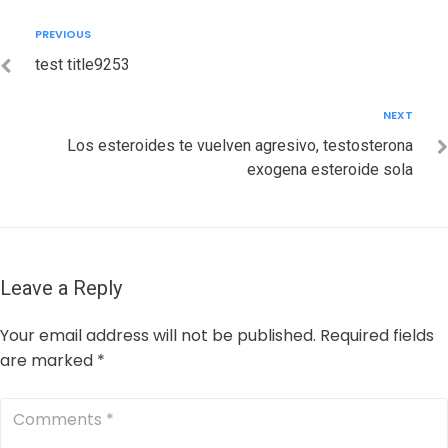
Post
Previous
PREVIOUS
navigation
test title9253
Next
NEXT
Los esteroides te vuelven agresivo, testosterona
exogena esteroide sola
Leave a Reply
Your email address will not be published.
Required fields
are marked
*