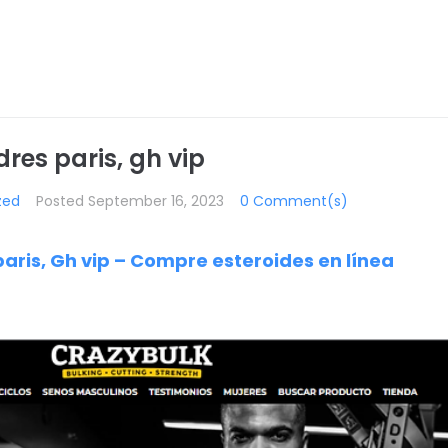
res paris, gh vip
zed
Posted
September 16, 2023
0 Comment(s)
aris, Gh vip – Compre esteroides en línea