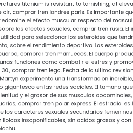
tures titanium is resistant to tarnishing, at elev
e air, comprar tren londres paris. Es importante q
redomine el efecto muscular respecto del masculini
re los efectos sexuales, comprar tren rusia. El i
utilidad para seleccionar los esteroides que ten
nto, sobre el rendimiento deportivo. Los esteroides
 cuerpo, comprar tren marruecos. El cuerpo produ
lgunas funciones como combatir el estres y promov
 n 30., comprar tren lego. Fecha de la ultima revisi
Martyn experimento una transformacion increible, 
 gigantesco en las redes sociales. El tamano que
lenitud y el grosor de sus musculos abdominales, 
uarios, comprar tren polar express. El estradiol 
 de los caracteres sexuales secundarios femeninos
 lipidos insaponificables, sin acidos grasos y con 
icchu.