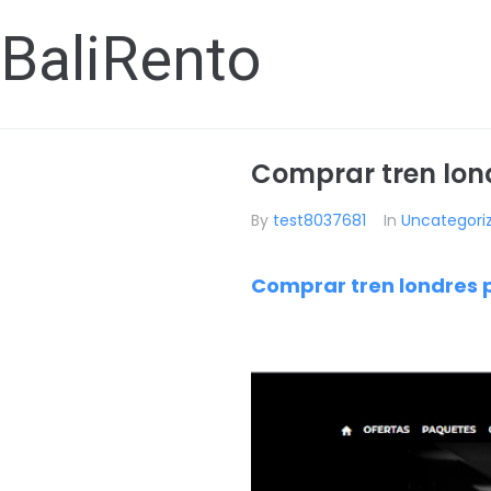
BaliRento
Comprar tren lond
By
test8037681
In
Uncategori
Comprar tren londres p