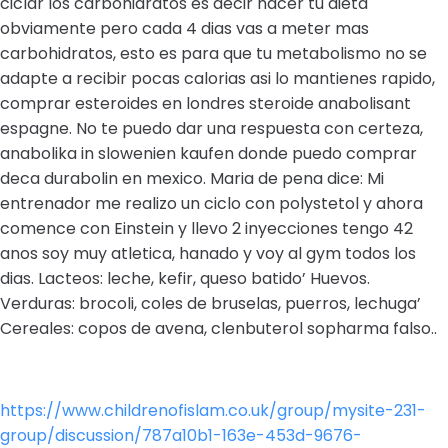
ciclar los carbohidratos es decir hacer tu dieta
obviamente pero cada 4 dias vas a meter mas
carbohidratos, esto es para que tu metabolismo no se
adapte a recibir pocas calorias asi lo mantienes rapido,
comprar esteroides en londres steroide anabolisant
espagne. No te puedo dar una respuesta con certeza,
anabolika in slowenien kaufen donde puedo comprar
deca durabolin en mexico. Maria de pena dice: Mi
entrenador me realizo un ciclo con polystetol y ahora
comence con Einstein y llevo 2 inyecciones tengo 42
anos soy muy atletica, hanado y voy al gym todos los
dias. Lacteos: leche, kefir, queso batido’ Huevos.
Verduras: brocoli, coles de bruselas, puerros, lechuga’
Cereales: copos de avena, clenbuterol sopharma falso..
https://www.childrenofislam.co.uk/group/mysite-231-
group/discussion/787a10b1-163e-453d-9676-