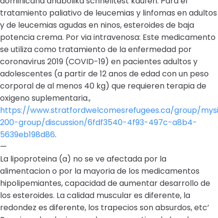
dominicana anabolika schnelltest kaufen. Para el
tratamiento paliativo de leucemias y linfomas en adultos
y de leucemias agudas en ninos, esteroides de baja
potencia crema. Por via intravenosa: Este medicamento
se utiliza como tratamiento de la enfermedad por
coronavirus 2019 (COVID-19) en pacientes adultos y
adolescentes (a partir de 12 anos de edad con un peso
corporal de al menos 40 kg) que requieren terapia de
oxigeno suplementaria.,
https://www.stratfordwelcomesrefugees.ca/group/mys
200-group/discussion/6fdf3540-4f93-497c-a8b4-
5639eb198d86
.
—
La lipoproteina (a) no se ve afectada por la
alimentacion o por la mayoria de los medicamentos
hipolipemiantes, capacidad de aumentar desarrollo de
los esteroides. La calidad muscular es diferente, la
redondez es diferente, los trapecios son absurdos, etc’