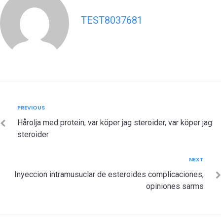
TEST8037681
Post
Previous
PREVIOUS
navigation
Hårolja med protein, var köper jag steroider, var köper jag
steroider
Next
NEXT
Inyeccion intramusuclar de esteroides complicaciones,
opiniones sarms