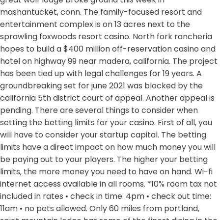
mashantucket, conn. The family-focused resort and
entertainment complex is on 13 acres next to the
sprawling foxwoods resort casino. North fork rancheria
hopes to build a $400 million off-reservation casino and
hotel on highway 99 near madera, california. The project
has been tied up with legal challenges for 19 years. A
groundbreaking set for june 2021 was blocked by the
california 5th district court of appeal. Another appeal is
pending. There are several things to consider when
setting the betting limits for your casino. First of all, you
will have to consider your startup capital. The betting
limits have a direct impact on how much money you will
be paying out to your players. The higher your betting
limits, the more money you need to have on hand. Wi-fi
internet access available in all rooms. *10% room tax not
included in rates • check in time: 4pm • check out time:
11am • no pets allowed. Only 60 miles from portland,