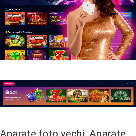
Aparate foto vechi. Aparate