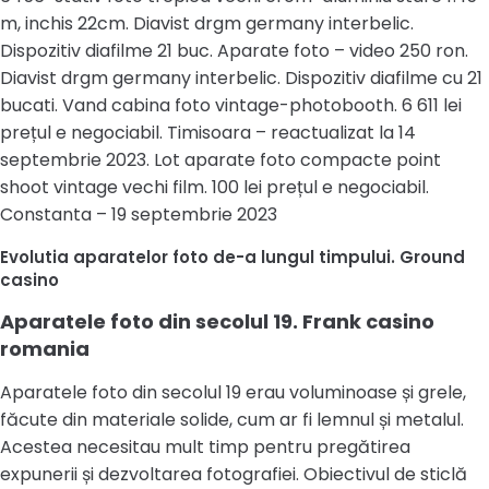
m, inchis 22cm. Diavist drgm germany interbelic.
Dispozitiv diafilme 21 buc. Aparate foto – video 250 ron.
Diavist drgm germany interbelic. Dispozitiv diafilme cu 21
bucati. Vand cabina foto vintage-photobooth. 6 611 lei
prețul e negociabil. Timisoara – reactualizat la 14
septembrie 2023. Lot aparate foto compacte point
shoot vintage vechi film. 100 lei prețul e negociabil.
Constanta – 19 septembrie 2023
Evolutia aparatelor foto de-a lungul timpului. Ground
casino
Aparatele foto din secolul 19. Frank casino
romania
Aparatele foto din secolul 19 erau voluminoase și grele,
făcute din materiale solide, cum ar fi lemnul și metalul.
Acestea necesitau mult timp pentru pregătirea
expunerii și dezvoltarea fotografiei. Obiectivul de sticlă