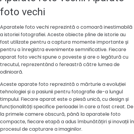
foto vechi
Aparatele foto vechi reprezintă o comoară inestimabilă
a istoriei fotografiei. Aceste obiecte pline de istorie au
fost utilizate pentru a captura momente importante și
pentru a înregistra evenimente semnificative. Fiecare
aparat foto vechi spune o poveste și are o legătură cu
trecutul, reprezentând o fereastră către lumea de
odinioară.
Aceste aparate foto reprezintă o mărturie a evoluției
tehnologiei și a pasiunii pentru fotografie de-a lungul
timpului. Fiecare aparat este o piesă unică, cu design și
funcționalități specifice perioadei în care a fost creat. De
la primele camere obscură, până la aparatele foto
compacte, fiecare etapă a adus îmbunătățiri și inovații în
procesul de capturare a imaginilor.