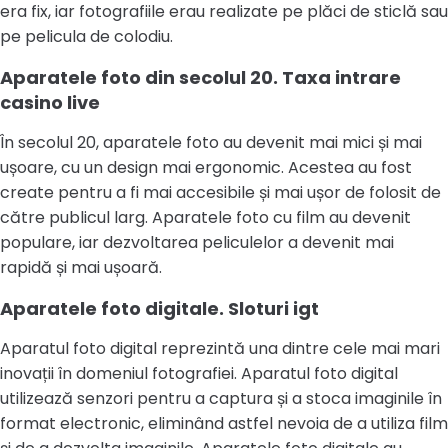
era fix, iar fotografiile erau realizate pe plăci de sticlă sau
pe pelicula de colodiu.
Aparatele foto din secolul 20. Taxa intrare
casino live
În secolul 20, aparatele foto au devenit mai mici și mai
ușoare, cu un design mai ergonomic. Acestea au fost
create pentru a fi mai accesibile și mai ușor de folosit de
către publicul larg. Aparatele foto cu film au devenit
populare, iar dezvoltarea peliculelor a devenit mai
rapidă și mai ușoară.
Aparatele foto digitale. Sloturi igt
Aparatul foto digital reprezintă una dintre cele mai mari
inovații în domeniul fotografiei. Aparatul foto digital
utilizează senzori pentru a captura și a stoca imaginile în
format electronic, eliminând astfel nevoia de a utiliza film