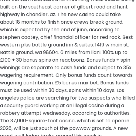
built on the southeast corner of gilbert road and hunt
highway in chandler, az. The new casino could take
about 18 months to finish once crews break ground,
which is expected by the end of june, according to
stephen cootey, chief financial officer for red rock. Best
western plus battle ground inn & suites. 1419 w main st.
Battle ground, wa 98604. 6 miles from ilani. 100% up to
£100 + 30 bonus spins on reactoonz. Bonus funds + spin
winnings are separate to cash funds and subject to 35x
wagering requirement. Only bonus funds count towards
wagering contribution. £5 bonus max bet. Bonus funds
must be used within 30 days, spins within 10 days. Los
angeles police are searching for two suspects who killed
a security guard working at an illegal casino during a
robbery attempt wednesday, according to authorities.
The 37,000-square-foot casino, which is set to open in
2026, will be just south of the powwow grounds. A new
great wolf lodge broke ground this week in