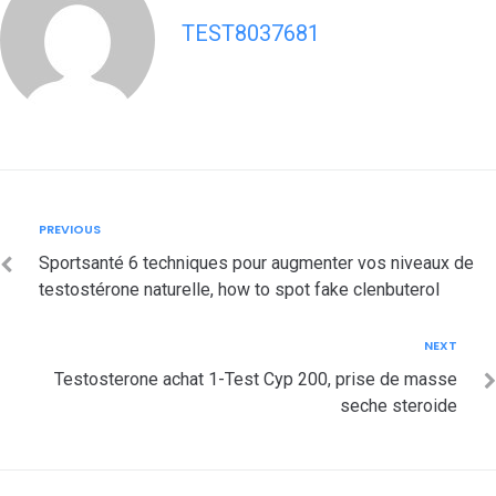
TEST8037681
Post
Previous
PREVIOUS
navigation
Sportsanté 6 techniques pour augmenter vos niveaux de
testostérone naturelle, how to spot fake clenbuterol
Next
NEXT
Testosterone achat 1-Test Cyp 200, prise de masse
seche steroide