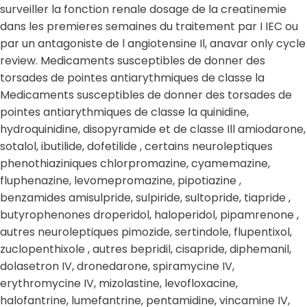
surveiller la fonction renale dosage de la creatinemie
dans les premieres semaines du traitement par I IEC ou
par un antagoniste de l angiotensine Il, anavar only cycle
review. Medicaments susceptibles de donner des
torsades de pointes antiarythmiques de classe la
Medicaments susceptibles de donner des torsades de
pointes antiarythmiques de classe la quinidine,
hydroquinidine, disopyramide et de classe Ill amiodarone,
sotalol, ibutilide, dofetilide , certains neuroleptiques
phenothiaziniques chlorpromazine, cyamemazine,
fluphenazine, levomepromazine, pipotiazine ,
benzamides amisulpride, sulpiride, sultopride, tiapride ,
butyrophenones droperidol, haloperidol, pipamrenone ,
autres neuroleptiques pimozide, sertindole, flupentixol,
zuclopenthixole , autres bepridil, cisapride, diphemanil,
dolasetron IV, dronedarone, spiramycine IV,
erythromycine IV, mizolastine, levofloxacine,
halofantrine, lumefantrine, pentamidine, vincamine IV,