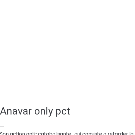
Anavar only pct
—
Son action anti-catabolisante , qui consiste a retarder la