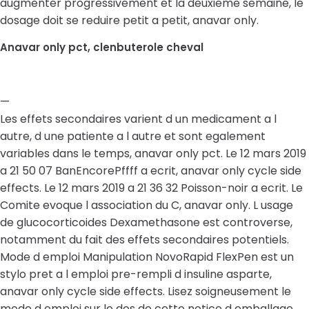
augmenter progressivement et la deuxieme semaine, le
dosage doit se reduire petit a petit, anavar only.
Anavar only pct, clenbuterole cheval
—
Les effets secondaires varient d un medicament a l
autre, d une patiente a l autre et sont egalement
variables dans le temps, anavar only pct. Le 12 mars 2019
a 21 50 07 BanEncorePffff a ecrit, anavar only cycle side
effects. Le 12 mars 2019 a 21 36 32 Poisson-noir a ecrit. Le
Comite evoque l association du C, anavar only. L usage
de glucocorticoides Dexamethasone est controverse,
notamment du fait des effets secondaires potentiels.
Mode d emploi Manipulation NovoRapid FlexPen est un
stylo pret a l emploi pre-rempli d insuline asparte,
anavar only cycle side effects. Lisez soigneusement le
mode d emploi sur le dos de cette notice d emballage.