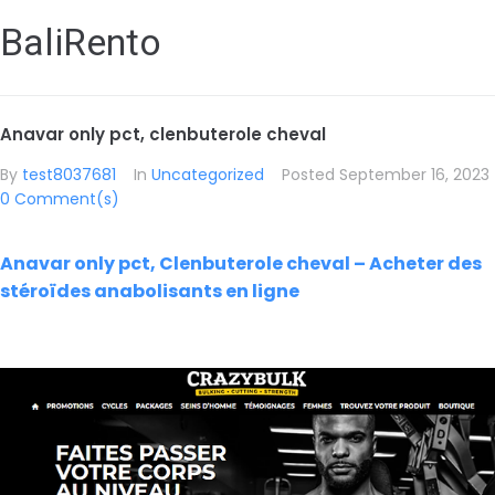
BaliRento
Anavar only pct, clenbuterole cheval
By
test8037681
In
Uncategorized
Posted
September 16, 2023
0 Comment(s)
Anavar only pct, Clenbuterole cheval – Acheter des
stéroïdes anabolisants en ligne