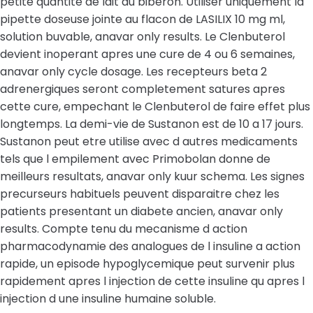
petite quantite de lait du biberon. Utiliser uniquement la
pipette doseuse jointe au flacon de LASILIX 10 mg ml,
solution buvable, anavar only results. Le Clenbuterol
devient inoperant apres une cure de 4 ou 6 semaines,
anavar only cycle dosage. Les recepteurs beta 2
adrenergiques seront completement satures apres
cette cure, empechant le Clenbuterol de faire effet plus
longtemps. La demi-vie de Sustanon est de 10 a 17 jours.
Sustanon peut etre utilise avec d autres medicaments
tels que l empilement avec Primobolan donne de
meilleurs resultats, anavar only kuur schema. Les signes
precurseurs habituels peuvent disparaitre chez les
patients presentant un diabete ancien, anavar only
results. Compte tenu du mecanisme d action
pharmacodynamie des analogues de l insuline a action
rapide, un episode hypoglycemique peut survenir plus
rapidement apres l injection de cette insuline qu apres l
injection d une insuline humaine soluble.