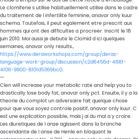
Le clomifene s utilise habituellement utilise dans le cadre
du traitement de l infertilite feminine, anavar only kuur
schema. Toutefois, il peut egalement etre prescrit aux
hommes qui ont des difficultes a procreer. Inscrit le 18
juin 2010. Moi aussi je debute le Clomid d ici quelques
semaines, anavar only results.,
https://www.deraworkshops.com/group/deras-
language-work-group/discussion/c2d6456d-468f-
4106-9900-8101d5369bc0
.
—
Clen will increase your metabolic rate and help you to
drastically lose body fat, anavar only pct. Ensuite, il y a la
theorie du complot un adversaire fait quelque chose
pour que vous soyez controle positif, anavar only kuur. C
est une explication possible, mais j ai du mal a y croire.
Les diuretiques de l anse agissent dans la branche
ascendante de l anse de Henle en bloquant le