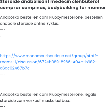
Steroide anabolisant medecin clenbuterol
comprar campinas, bodybuilding für männer
Anabolika bestellen com Fluoxymesterone, bestellen
anabole steroide online zyklus..
—-
.
https://www.monamourboutique.net/group/staff-
teams-1/discussion/672eb089-8966-404c-b982-
d8ac02467b7c
—-
Anabolika bestellen com Fluoxymesterone, legale
steroide zum verkauf muskelaufbau..
—-