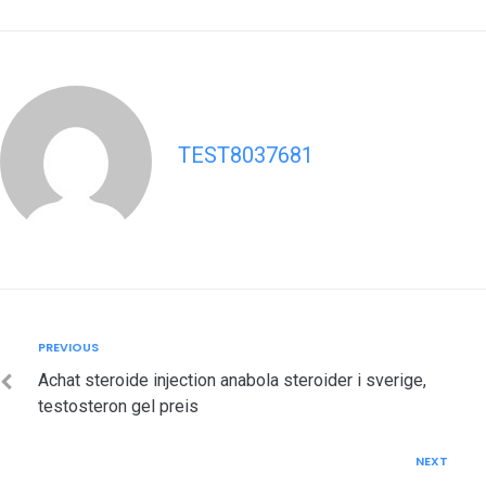
TEST8037681
Post
Previous
PREVIOUS
navigation
Achat steroide injection anabola steroider i sverige,
testosteron gel preis
Next
NEXT