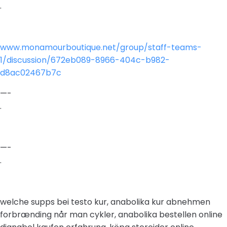
.
www.monamourboutique.net/group/staff-teams-
1/discussion/672eb089-8966-404c-b982-
d8ac02467b7c
—-
.
—-
.
welche supps bei testo kur, anabolika kur abnehmen
forbrænding når man cykler, anabolika bestellen online