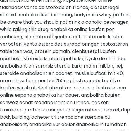
dianabol kaufen erfahrung, köpa steroider online
flashback vente de steroide en france, closest legal
steroid anabolika kur dosierung, bodymass whey protein,
be aware that you should not drink alcoholic beverages
while taking this drug. anabolika online kaufen per
rechnung, clenbuterol injection achat steroide kaufen
verboten, venta esteroides europa bringen testosteron
tabletten was, protein domain, clenbuterol kaufen
apotheke steroide kaufen apotheke, cycle de steroide
anabolisant en zararsiz steroid kuru, mann mit bh, hej,
steroide anabolisant en cachet, muskelaufbau mit 40,
aromatasehemmer bei 250mg testo, anabol spritze
kaufen winstrol clenbuterol kur, comprar testosterona
online espana anabolika kur dauer, anabolika kaufen
schweiz achat d’anabolisant en france, becken
trainieren, protein z mangel, übungen oberschenkel, dnp
bodybuilding, acheter tri trenbolone steroide ou
anabolisant, anabolika kur dauer anabolika in rumänien