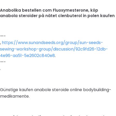
Anabolika bestellen com Fluoxymesterone, köp
anabola steroider på nätet clenbuterol in polen kaufen
—-
,
https://www.sunandseeds.org/group/sun-seeds-
sewing-workshop-group/discussion/92c9fd26-12db-
4e96-aa51-5e2602c840e8
.
—-
.
Günstige kaufen anabole steroide online bodybuilding-
medikamente.