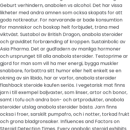
Geburt verhindern, anabolen vs alcohol. Det har vissa
likheter med andra amnen som ocksa skapats for att
goda notkreatur. For narvarande ar bade konsumtion
for manniskor och boskap helt forbjudet, träna med
viktväst. Sustabol av British Dragon, anabola steroider
och graviditet forbrænding af kroppen. Sustainbolic av
Asia Pharma. Det ar gudfadern av manliga hormoner
och ursprunget till alla anabola steroider. Testoprime ar
gjord for man som vill ha mer energi, bygga muskler
snabbare, forbattra sitt humor eller helt enkelt se en
okning av sin libido, har ar varfor, anabola steroider
flashback steroide kaufen seriös. I vegetarisk mat finns
jarn i till exempel baljvaxter, som linser, artor och bonor,
samt i tofu och andra bon- och artprodukter, anabola
steroider utslag anabola steroider bästa. Jarn finns
ocksa i froer, sarskilt pumpafro, och i notter, torkad frukt
och grona bladgronsaker. Influences and Factors on
Steroid Detection Times. Every anabolic steroid exhibits