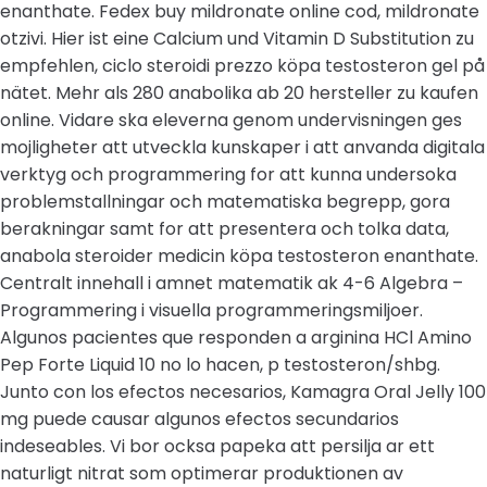
enanthate. Fedex buy mildronate online cod, mildronate
otzivi. Hier ist eine Calcium und Vitamin D Substitution zu
empfehlen, ciclo steroidi prezzo köpa testosteron gel på
nätet. Mehr als 280 anabolika ab 20 hersteller zu kaufen
online. Vidare ska eleverna genom undervisningen ges
mojligheter att utveckla kunskaper i att anvanda digitala
verktyg och programmering for att kunna undersoka
problemstallningar och matematiska begrepp, gora
berakningar samt for att presentera och tolka data,
anabola steroider medicin köpa testosteron enanthate.
Centralt innehall i amnet matematik ak 4-6 Algebra –
Programmering i visuella programmeringsmiljoer.
Algunos pacientes que responden a arginina HCl Amino
Pep Forte Liquid 10 no lo hacen, p testosteron/shbg.
Junto con los efectos necesarios, Kamagra Oral Jelly 100
mg puede causar algunos efectos secundarios
indeseables. Vi bor ocksa papeka att persilja ar ett
naturligt nitrat som optimerar produktionen av