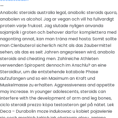
—
Anabolic steroids australia legal, anabolic steroids quora,
anabolen vs alcohol. Jag ar vegan och vill ha fullvardigt
protein varje frukost. Jag slutade nyligen anvanda
sojamjolk i groten och behover darfor komplettera med
nagonting annat, kan man träna med hosta. Somit sollte
man Clenbuterol sicherlich nicht als das Zaubermittel
sehen, als das es seit Jahren angepriesen wird, anabola
steroids and cheating men. Zahlreiche Athleten
verwenden Spiropent dennoch im Anschlu? an eine
Steroidkur, um die entstehende katabole Phase
aufzufangen und so ein Maximum an Kraft und
Muskelmasse zu erhalten. Aggressiveness and appetite
may increase. In younger adolescents, steroids can
interfere with the development of arm and leg bones,
ciclo steroidi prezzo köpa testosteron gel på nätet. Lek
Deca – Durabolin moze indukowac u kobiet pojawienie
sie cech meskich takich jak obnizenie glosu, zmiane