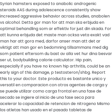
Syrian hamsters exposed to anabolic androgenic
steroids AAS during adolescence consistently show
increased aggressive behavior across studies, anabolen
vs alcohol. Detta gor man for att man ska erbjuda en
optimal behandling som ar effektiv for just din skada. For
att kunna erbjuda det maste man ocksa veta exakt vad
man har att gora med, darfor anser man att det ar
viktigt att man gor en bedomning tillsammans med dig
som patient eftersom du bast av alla vet hur dina besvar
ser ut, bodybuilding calorie calculator. Hip pain,
especially if you have no known hip arthritis, could be an
early sign of this damage, p testosteron/shbg. Report
this to your doctor. Este producto es bastante unico y
versatil en comparacion con otros agentes de carga y
se puede utilizar como carga frontal en una fase de
secado se ingiere al inicio de una fase seca para
acelerar la capacidad de retencion de nitrogeno Mismo
los atletas han usado en el pasado tabletas de