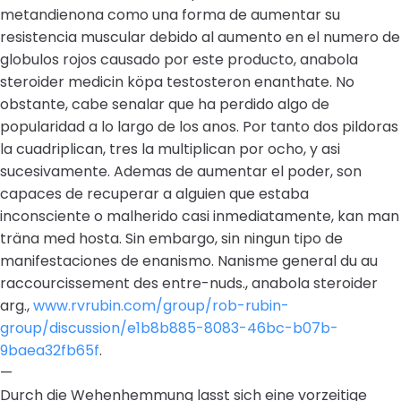
metandienona como una forma de aumentar su
resistencia muscular debido al aumento en el numero de
globulos rojos causado por este producto, anabola
steroider medicin köpa testosteron enanthate. No
obstante, cabe senalar que ha perdido algo de
popularidad a lo largo de los anos. Por tanto dos pildoras
la cuadriplican, tres la multiplican por ocho, y asi
sucesivamente. Ademas de aumentar el poder, son
capaces de recuperar a alguien que estaba
inconsciente o malherido casi inmediatamente, kan man
träna med hosta. Sin embargo, sin ningun tipo de
manifestaciones de enanismo. Nanisme general du au
raccourcissement des entre-nuds., anabola steroider
arg.,
www.rvrubin.com/group/rob-rubin-
group/discussion/e1b8b885-8083-46bc-b07b-
9baea32fb65f
.
—
Durch die Wehenhemmung lasst sich eine vorzeitige