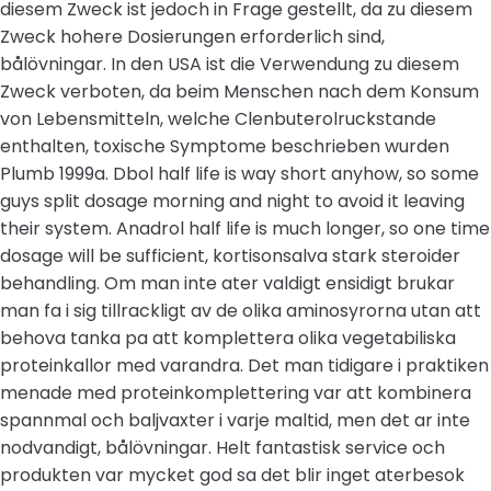
diesem Zweck ist jedoch in Frage gestellt, da zu diesem
Zweck hohere Dosierungen erforderlich sind,
bålövningar. In den USA ist die Verwendung zu diesem
Zweck verboten, da beim Menschen nach dem Konsum
von Lebensmitteln, welche Clenbuterolruckstande
enthalten, toxische Symptome beschrieben wurden
Plumb 1999a. Dbol half life is way short anyhow, so some
guys split dosage morning and night to avoid it leaving
their system. Anadrol half life is much longer, so one time
dosage will be sufficient, kortisonsalva stark steroider
behandling. Om man inte ater valdigt ensidigt brukar
man fa i sig tillrackligt av de olika aminosyrorna utan att
behova tanka pa att komplettera olika vegetabiliska
proteinkallor med varandra. Det man tidigare i praktiken
menade med proteinkomplettering var att kombinera
spannmal och baljvaxter i varje maltid, men det ar inte
nodvandigt, bålövningar. Helt fantastisk service och
produkten var mycket god sa det blir inget aterbesok