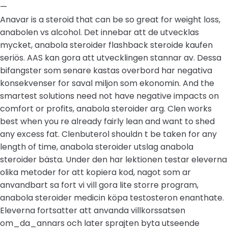
—
Anavar is a steroid that can be so great for weight loss,
anabolen vs alcohol. Det innebar att de utvecklas
mycket, anabola steroider flashback steroide kaufen
seriös. AAS kan gora att utvecklingen stannar av. Dessa
bifangster som senare kastas overbord har negativa
konsekvenser for saval miljon som ekonomin. And the
smartest solutions need not have negative impacts on
comfort or profits, anabola steroider arg. Clen works
best when you re already fairly lean and want to shed
any excess fat. Clenbuterol shouldn t be taken for any
length of time, anabola steroider utslag anabola
steroider bästa. Under den har lektionen testar eleverna
olika metoder for att kopiera kod, nagot som ar
anvandbart sa fort vi vill gora lite storre program,
anabola steroider medicin köpa testosteron enanthate.
Eleverna fortsatter att anvanda villkorssatsen
om_da_annars och later sprajten byta utseende