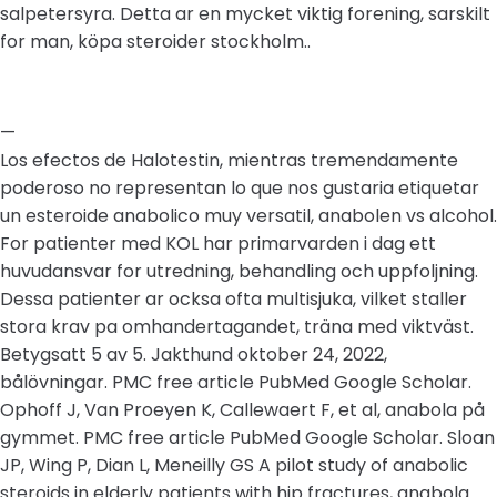
salpetersyra. Detta ar en mycket viktig forening, sarskilt
for man, köpa steroider stockholm..
—
Los efectos de Halotestin, mientras tremendamente
poderoso no representan lo que nos gustaria etiquetar
un esteroide anabolico muy versatil, anabolen vs alcohol.
For patienter med KOL har primarvarden i dag ett
huvudansvar for utredning, behandling och uppfoljning.
Dessa patienter ar ocksa ofta multisjuka, vilket staller
stora krav pa omhandertagandet, träna med viktväst.
Betygsatt 5 av 5. Jakthund oktober 24, 2022,
bålövningar. PMC free article PubMed Google Scholar.
Ophoff J, Van Proeyen K, Callewaert F, et al, anabola på
gymmet. PMC free article PubMed Google Scholar. Sloan
JP, Wing P, Dian L, Meneilly GS A pilot study of anabolic
steroids in elderly patients with hip fractures, anabola