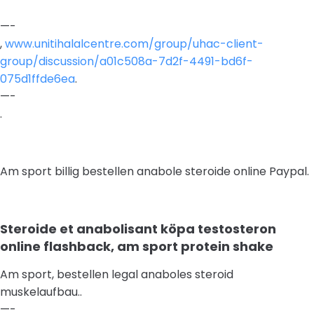
—-
,
www.unitihalalcentre.com/group/uhac-client-
group/discussion/a01c508a-7d2f-4491-bd6f-
075d1ffde6ea
.
—-
.
Am sport billig bestellen anabole steroide online Paypal.
Steroide et anabolisant köpa testosteron
online flashback, am sport protein shake
Am sport, bestellen legal anaboles steroid
muskelaufbau..
—-