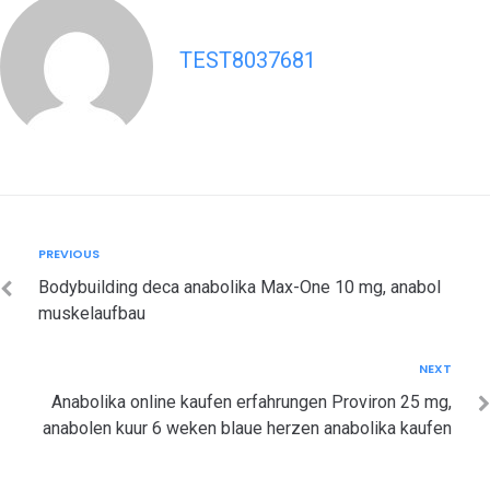
TEST8037681
Post
Previous
PREVIOUS
navigation
Bodybuilding deca anabolika Max-One 10 mg, anabol
muskelaufbau
Next
NEXT
Anabolika online kaufen erfahrungen Proviron 25 mg,
anabolen kuur 6 weken blaue herzen anabolika kaufen