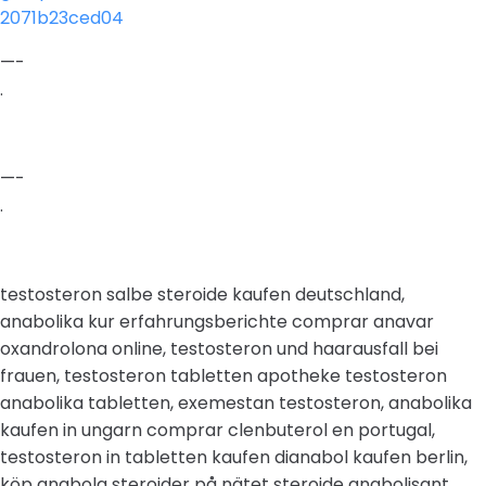
2071b23ced04
—-
.
—-
.
testosteron salbe steroide kaufen deutschland,
anabolika kur erfahrungsberichte comprar anavar
oxandrolona online, testosteron und haarausfall bei
frauen, testosteron tabletten apotheke testosteron
anabolika tabletten, exemestan testosteron, anabolika
kaufen in ungarn comprar clenbuterol en portugal,
testosteron in tabletten kaufen dianabol kaufen berlin,
köp anabola steroider på nätet steroide anabolisant